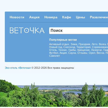
Новости
Акция
Номера
Кафе
Цены
Развлечен
Популярные метки
Активный отдых
Зима
Праздник
Лето
Волга
,
,
,
,
,
Новый год
Снегоход
Территория
Соревнован
,
,
,
Отель
Теннис
Грибы
Крещение
Лазертаг
Гид
,
,
,
,
,
Футбол
Акция
Сауна
Отзывы
Орел
Весна
Н
,
,
,
,
,
,
Самолет
Эко-отель «Веточка»
© 2012-2026 Все права защищены