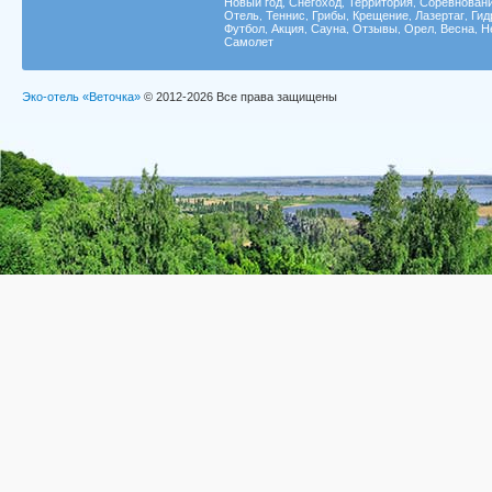
Новый год
Снегоход
Территория
Соревнован
,
,
,
Отель
Теннис
Грибы
Крещение
Лазертаг
Гид
,
,
,
,
,
Футбол
Акция
Сауна
Отзывы
Орел
Весна
Н
,
,
,
,
,
,
Самолет
Эко-отель «Веточка»
© 2012-2026 Все права защищены