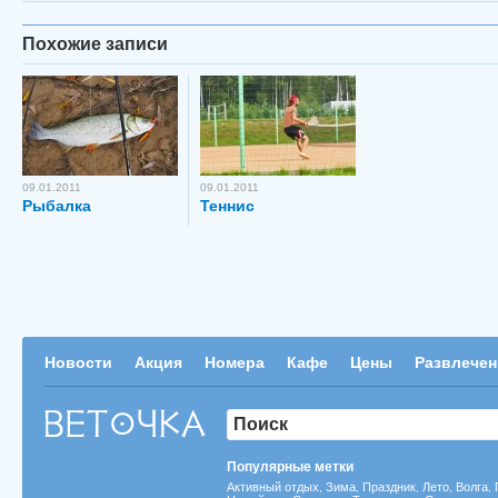
Похожие записи
09.01.2011
09.01.2011
Рыбалка
Теннис
Новости
Акция
Номера
Кафе
Цены
Развлечен
Популярные метки
Активный отдых
Зима
Праздник
Лето
Волга
,
,
,
,
,