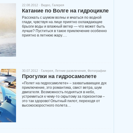
22.08.2012 ·
Видео
,
Галерея
Катание по Волге на гидроцикле
Рассекать с шумом волны и мчаться по водной
глади, чувствуя на лице приятно охлаждающие
брызги воды и влажный ветер — что может быть
лучше? Пуститься в такое приключение особенно
приятно в летнюю жару….
30.07.2012 ·
Галерея
,
Летние развлечения
,
Фотографии
Прогулки на гидросамолете
«Полет на гидросамолете» – захватывающее дух
приключение, это романтика, свист ветра, шум
двигателя. Возможность подняться в небо,
устремиться к чему-то скрытому за горизонтом –
это так здорово! Опытный пилот, переходя от
высокоскоростного полета…