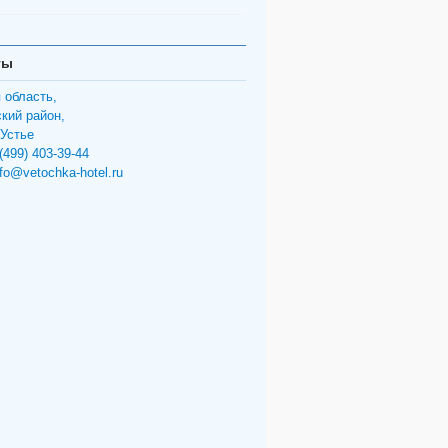
ты
 область,
кий район,
 Устье
(499) 403-39-44
nfo@vetochka-hotel.ru