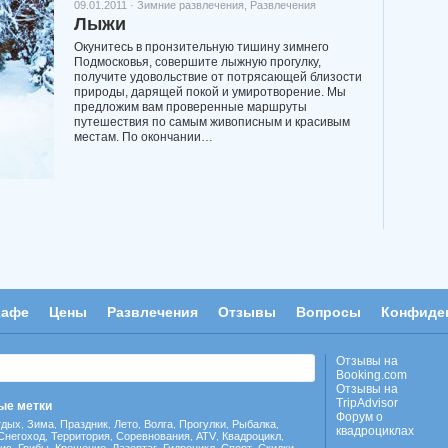
09.01.2011 ·
Зимние развлечения
,
Развлечения
Лыжи
Окунитесь в пронзительную тишину зимнего
Подмосковья, совершите лыжную прогулку,
получите удовольствие от потрясающей близости
природы, дарящей покой и умиротворение. Мы
предложим вам проверенные маршруты
путешествия по самым живописным и красивым
местам. По окончании…
Кафе
Цены
Развлечения
Отзывы
Вопросы
Конфиде
Отзывы на
Booking.com
Отзывы на
TripAdvisor
ые метки
Форум о
тдых
Зима
Праздник
Лето
Волга
Прогулки
Рыбалка
,
,
,
,
,
,
,
квадроциклах
Снегоход
Территория
Соревнования
ATV
Квадроцикл
,
,
,
,
,