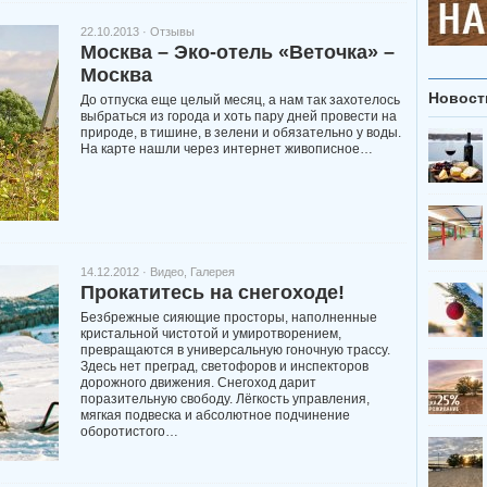
22.10.2013 ·
Отзывы
Москва – Эко-отель «Веточка» –
Москва
Новост
До отпуска еще целый месяц, а нам так захотелось
выбраться из города и хоть пару дней провести на
природе, в тишине, в зелени и обязательно у воды.
На карте нашли через интернет живописное…
14.12.2012 ·
Видео
,
Галерея
Прокатитесь на снегоходе!
Безбрежные сияющие просторы, наполненные
кристальной чистотой и умиротворением,
превращаются в универсальную гоночную трассу.
Здесь нет преград, светофоров и инспекторов
дорожного движения. Снегоход дарит
поразительную свободу. Лёгкость управления,
мягкая подвеска и абсолютное подчинение
оборотистого…