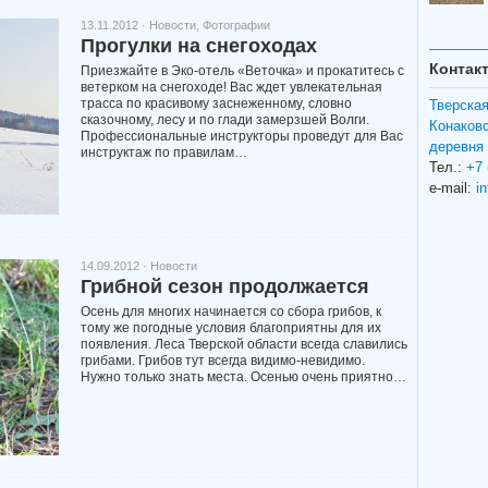
13.11.2012 ·
Новости
,
Фотографии
Прогулки на снегоходах
Контак
Приезжайте в Эко-отель «Веточка» и прокатитесь с
ветерком на снегоходе! Вас ждет увлекательная
трасса по красивому заснеженному, словно
Тверская
сказочному, лесу и по глади замерзшей Волги.
Конаковс
Профессиональные инструкторы проведут для Вас
деревня
инструктаж по правилам…
Тел.:
+7 
e-mail:
i
14.09.2012 ·
Новости
Грибной сезон продолжается
Осень для многих начинается со сбора грибов, к
тому же погодные условия благоприятны для их
появления. Леса Тверской области всегда славились
грибами. Грибов тут всегда видимо-невидимо.
Нужно только знать места. Осенью очень приятно…