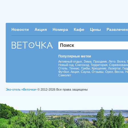
Новости
Акция
Номера
Кафе
Цены
Развлечен
Популярные метки
Активный отдых
Зима
Праздник
Лето
Волга
,
,
,
,
,
Новый год
Снегоход
Территория
Соревнован
,
,
,
Отель
Теннис
Грибы
Крещение
Лазертаг
Гид
,
,
,
,
,
Футбол
Акция
Сауна
Отзывы
Орел
Весна
Н
,
,
,
,
,
,
Самолет
Эко-отель «Веточка»
© 2012-2026 Все права защищены