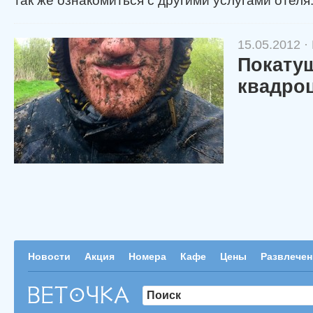
так же ознакомиться с другими услугами отеля
15.05.2012 ·
Покату
квадро
Новости
Акция
Номера
Кафе
Цены
Развлечен