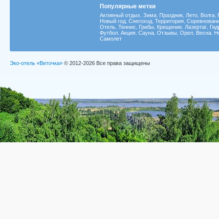
Популярные метки
Активный отдых
Зима
Праздник
Лето
Волга
,
,
,
,
,
Новый год
Снегоход
Территория
Соревнован
,
,
,
Отель
Теннис
Грибы
Крещение
Лазертаг
Гид
,
,
,
,
,
Футбол
Акция
Сауна
Отзывы
Орел
Весна
Н
,
,
,
,
,
,
Самолет
Эко-отель «Веточка»
© 2012-2026 Все права защищены