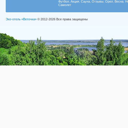
Футбол
Акция
Сауна
Отзывы
Орел
Весна
Н
,
,
,
,
,
,
Самолет
Эко-отель «Веточка»
© 2012-2026 Все права защищены