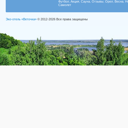
Футбол
Акция
Сауна
Отзывы
Орел
Весна
Н
,
,
,
,
,
,
Самолет
Эко-отель «Веточка»
© 2012-2026 Все права защищены