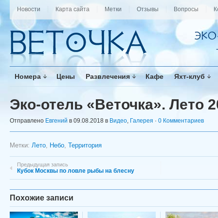
Новости
Карта сайта
Метки
Отзывы
Вопросы
К
Номера
Цены
Развлечения
Кафе
Яхт-клуб
Эко-отель «Веточка». Лето 2
Отправлено
Евгений
в 09.08.2018 в
Видео
,
Галерея
·
0 Комментариев
Метки:
Лето
,
Небо
,
Территория
Предыдущая запись
Кубок Москвы по ловле рыбы на блесну
Похожие записи